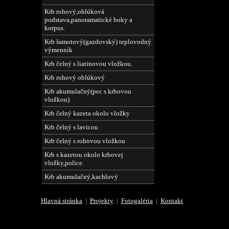
Krb rohový,oblúková
podstava,panoramatické boky a
korpus.
Krb šamotový(gazdovský) teplovodný
výmenník
Krb čelný s liatinovou vložkou.
Krb rohový oblúkový
Krb akumulačný(pec s krbovou
vložkou)
Krb čelný kazeta okolo vložky
Krb čelný s lavicou
Krb čelný s rohovou vložkou
Krb s kazetou okolo krbovej
vložky,police.
Krb akumulačný,kachlový
Hlavná stránka
|
Projekty
|
Fotogaléria
|
Kontakt