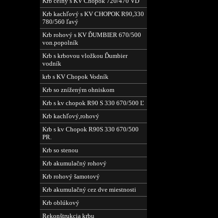
Krb čelný s KV Chopok 720/470 VD
Krb kachľový s KV CHOPOK R90,330
780/560 ľavý
Krb rohový s KV ĎUMBIER 670/500
von.popolník
Krb s krbovou vložkou Ďumbier
vodník
krb s KV Chopok Vodník
Krb so zníženým ohniskom
Krb s kv chopok R90 S 330 670/500 Ľ
Krb kachľový,rohový
Krb s kv Chopok R90S 330 670/500
PR.
Krb so stenou
Krb akumulačný rohový
Krb rohový šamotový
Krb akumulačný cez dve miestnosti
Krb oblúkový
Rekonštrukcia krbu