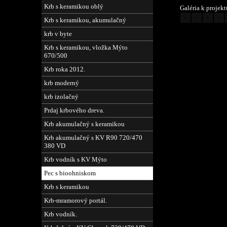
Krb s keramikou oblý
Galéria k projekt
Krb s keramikou, akumulačný
krb v byte
Krb s keramikou, vložka Mýto
670/500
Krb roka 2012.
krb moderný
krb izolačný
Prdaj krbového dreva.
Krb akumulačný s keramikou
Krb akumulačný s KV R90 720/470
380 VD
Krb vodník s KV Mýto
Pec s bioohniskom
Krb s keramikou
Krb-mramorový portál.
Krb vodník.