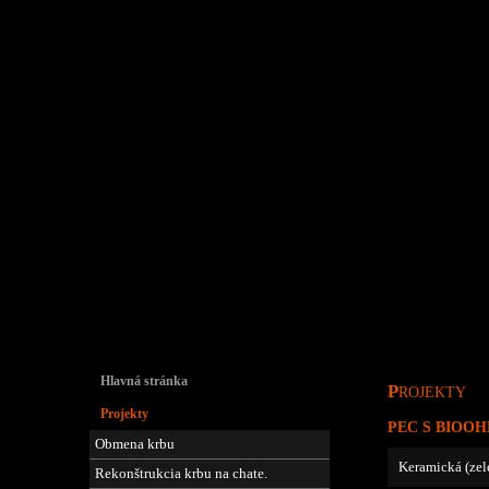
Hlavná stránka
P
ROJEKTY
Projekty
PEC S BIOO
Obmena krbu
Keramická (zel
Rekonštrukcia krbu na chate.