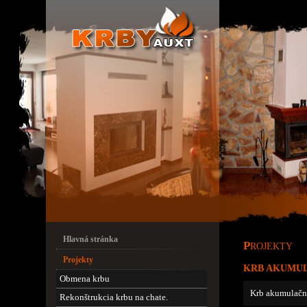
Hlavná stránka
P
ROJEKTY
Projekty
KRB AKUMUL
Obmena krbu
Krb akumulačný
Rekonštrukcia krbu na chate.