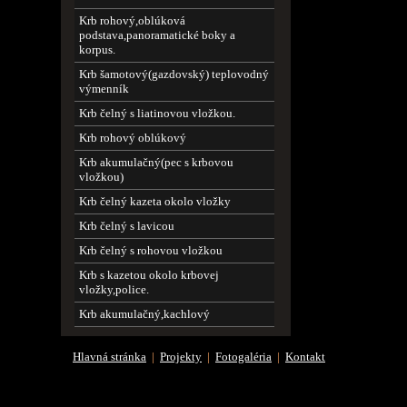
Krb rohový,oblúková
podstava,panoramatické boky a
korpus.
Krb šamotový(gazdovský) teplovodný
výmenník
Krb čelný s liatinovou vložkou.
Krb rohový oblúkový
Krb akumulačný(pec s krbovou
vložkou)
Krb čelný kazeta okolo vložky
Krb čelný s lavicou
Krb čelný s rohovou vložkou
Krb s kazetou okolo krbovej
vložky,police.
Krb akumulačný,kachlový
Hlavná stránka
|
Projekty
|
Fotogaléria
|
Kontakt