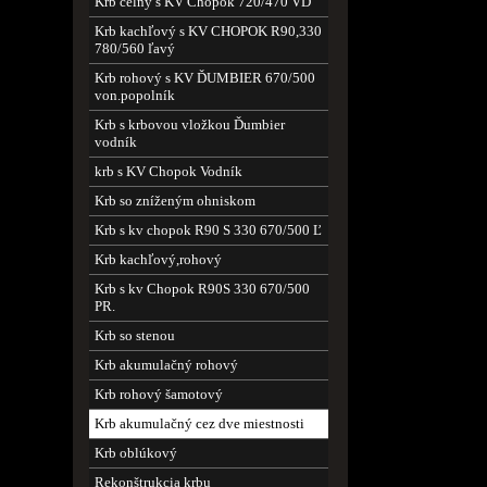
Krb čelný s KV Chopok 720/470 VD
Krb kachľový s KV CHOPOK R90,330
780/560 ľavý
Krb rohový s KV ĎUMBIER 670/500
von.popolník
Krb s krbovou vložkou Ďumbier
vodník
krb s KV Chopok Vodník
Krb so zníženým ohniskom
Krb s kv chopok R90 S 330 670/500 Ľ
Krb kachľový,rohový
Krb s kv Chopok R90S 330 670/500
PR.
Krb so stenou
Krb akumulačný rohový
Krb rohový šamotový
Krb akumulačný cez dve miestnosti
Krb oblúkový
Rekonštrukcia krbu