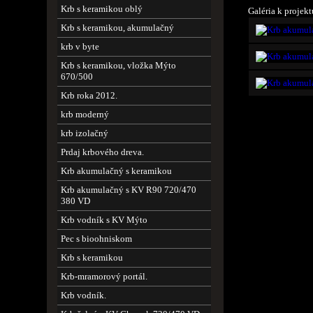
Krb s keramikou oblý
Galéria k projekt
Krb s keramikou, akumulačný
krb v byte
Krb s keramikou, vložka Mýto
670/500
Krb roka 2012.
krb moderný
krb izolačný
Prdaj krbového dreva.
Krb akumulačný s keramikou
Krb akumulačný s KV R90 720/470
380 VD
Krb vodník s KV Mýto
Pec s bioohniskom
Krb s keramikou
Krb-mramorový portál.
Krb vodník.