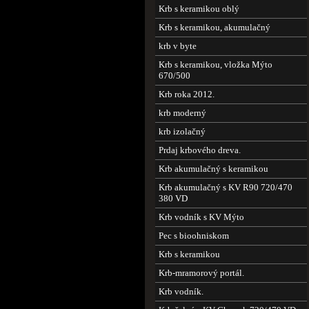
Krb s keramikou oblý
Krb s keramikou, akumulačný
krb v byte
Krb s keramikou, vložka Mýto
670/500
Krb roka 2012.
krb moderný
krb izolačný
Prdaj krbového dreva.
Krb akumulačný s keramikou
Krb akumulačný s KV R90 720/470
380 VD
Krb vodník s KV Mýto
Pec s bioohniskom
Krb s keramikou
Krb-mramorový portál.
Krb vodník.