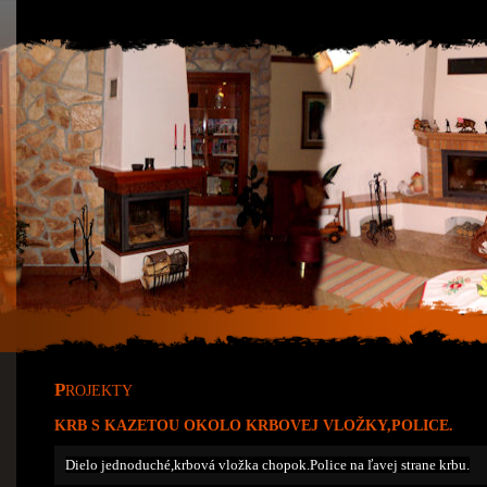
P
ROJEKTY
KRB S KAZETOU OKOLO KRBOVEJ VLOŽKY,POLICE.
Dielo jednoduché,krbová vložka chopok.Police na ľavej strane krbu.