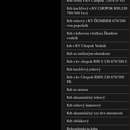
Krb čelný s KV Chopok 720/470 VD
Krb kachľový s KV CHOPOK R90,330
780/560 ľavý
Krb rohový s KV ĎUMBIER 670/500
von.popolník
Krb s krbovou vložkou Ďumbier
vodník
krb s KV Chopok Vodník
Krb so zníženým ohniskom
Krb s kv chopok R90 S 330 670/500 Ľ
Krb kachľový,rohový
Krb s kv Chopok R90S 330 670/500
PR.
Krb so stenou
Krb akumulačný rohový
Krb rohový šamotový
Krb akumulačný cez dve miestnosti
Krb oblúkový
Rekonštrukcia krbu