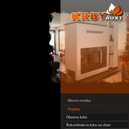
Hlavná stránka
Projekty
Obmena krbu
Rekonštrukcia krbu na chate.