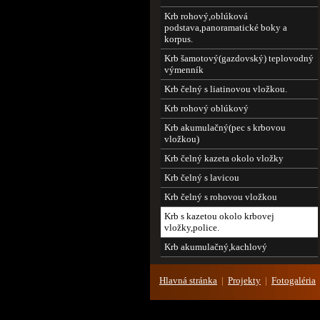
Krb rohový,oblúková
podstava,panoramatické boky a
korpus.
Krb šamotový(gazdovský) teplovodný
výmenník
Krb čelný s liatinovou vložkou.
Krb rohový oblúkový
Krb akumulačný(pec s krbovou
vložkou)
Krb čelný kazeta okolo vložky
Krb čelný s lavicou
Krb čelný s rohovou vložkou
Krb s kazetou okolo krbovej
vložky,police.
Krb akumulačný,kachlový
Hlavná stránka
|
Projekty
|
Fotogaléria